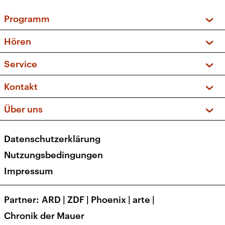
Programm
Vorschau und Rückschau
Hören
Sendungen und Podcasts
Livestream
Service
Musikliste
Frequenzen (UKW + DAB+)
FAQ
Kontakt
Kakadu – Das Kinderprogramm
Apps
Archiv
Hörerservice
Über uns
Newsletter
Social Media
Deutschlandradio
RSS
Datenschutzerklärung
Presse
Veranstaltungen
Nutzungsbedingungen
Karriere
Impressum
Transparenz
Korrekturen und Richtigstellungen
Partner
ARD
|
ZDF
|
Phoenix
|
arte
|
Barrierefreiheit
Chronik der Mauer