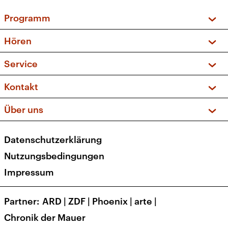
Programm
Vorschau und Rückschau
Hören
Sendungen und Podcasts
Livestream
Service
Musikliste
Frequenzen (UKW + DAB+)
FAQ
Kontakt
Kakadu – Das Kinderprogramm
Apps
Archiv
Hörerservice
Über uns
Newsletter
Social Media
Deutschlandradio
RSS
Datenschutzerklärung
Presse
Veranstaltungen
Nutzungsbedingungen
Karriere
Impressum
Transparenz
Korrekturen und Richtigstellungen
Partner
ARD
|
ZDF
|
Phoenix
|
arte
|
Barrierefreiheit
Chronik der Mauer