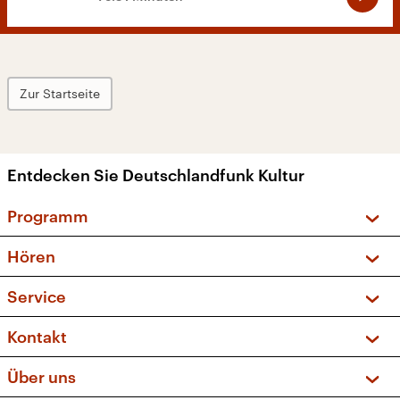
Zur Startseite
Entdecken Sie Deutschlandfunk Kultur
Programm
Vorschau und Rückschau
Hören
Sendungen und Podcasts
Livestream
Service
Musikliste
Frequenzen (UKW + DAB+)
FAQ
Kontakt
Kakadu – Das Kinderprogramm
Apps
Archiv
Hörerservice
Über uns
Newsletter
Social Media