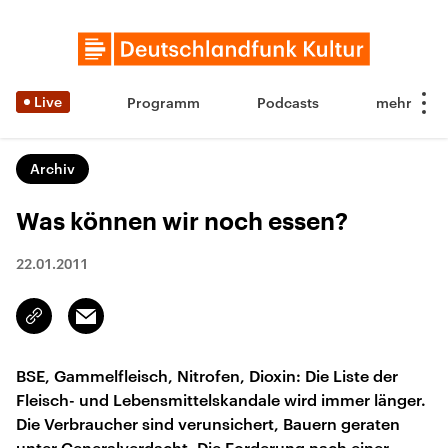
Live
Programm
Podcasts
Archiv
Was können wir noch essen?
22.01.2011
Email
Link
kopieren/teilen
BSE, Gammelfleisch, Nitrofen, Dioxin: Die Liste der
Fleisch- und Lebensmittelskandale wird immer länger.
Die Verbraucher sind verunsichert, Bauern geraten
unter Generalverdacht. Die Forderung nach einer