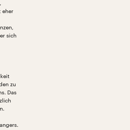
,
t eher
anzen,
er sich
hkeit
rden zu
ns. Das
zlich
n.
angers.