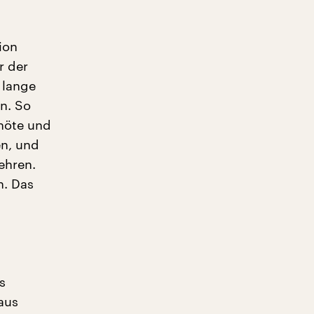
ion
r der
 lange
en. So
dnöte und
en, und
ehren.
h. Das
s
aus