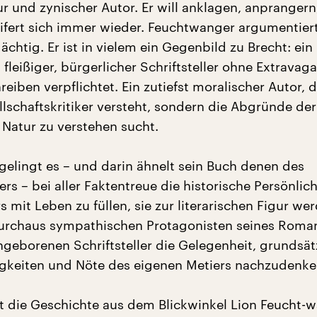
r und zynischer Autor. Er will anklagen, anprangern
reifert sich immer wieder. Feuchtwanger argumentier
chtig. Er ist in vielem ein Gegenbild zu Brecht: ein
r, fleißiger, bürgerlicher Schriftsteller ohne Extravag
iben verpflichtet. Ein zutiefst moralischer Autor, d
llschaftskritiker versteht, sondern die Abgründe der
Natur zu verstehen sucht.
gelingt es – und darin ähnelt sein Buch denen des
llers – bei aller Faktentreue die historische Persönlic
mit Leben zu füllen, sie zur literarischen Figur we
urchaus sympathischen Protagonisten seines Roma
geborenen Schriftsteller die Gelegenheit, grundsät
gkeiten und Nöte des eigenen Metiers nachzudenke
t die Geschichte aus dem Blickwinkel Lion Feucht-w