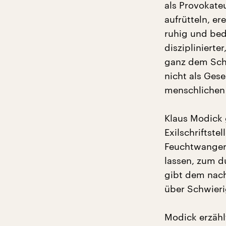
als Provokateu
aufrütteln, e
ruhig und bedä
disziplinierte
ganz dem Schre
nicht als Gese
menschlichen 
Klaus Modick 
Exilschriftste
Feuchtwangers 
lassen, zum d
gibt dem nach
über Schwieri
Modick erzähl