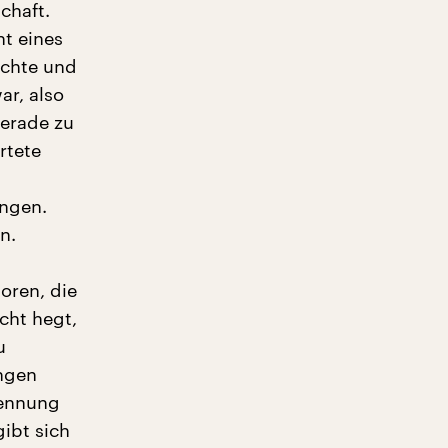
chaft.
ht eines
uchte und
ar, also
gerade zu
rtete
ngen.
n.
oren, die
cht hegt,
u
ngen
kennung
ibt sich