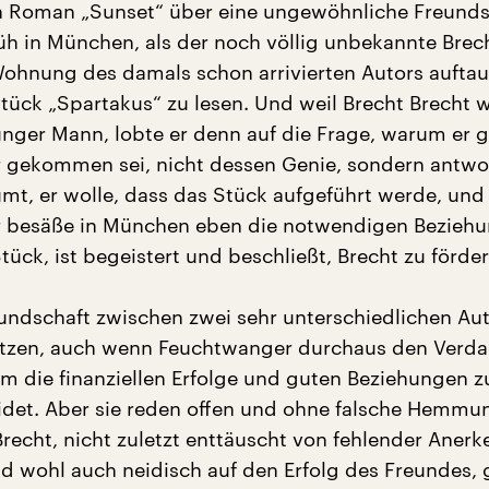
n Roman „Sunset“ über eine ungewöhnliche Freunds
üh in München, als der noch völlig unbekannte Brec
Wohnung des damals schon arrivierten Autors aufta
Stück „Spartakus“ zu lesen. Und weil Brecht Brecht w
junger Mann, lobte er denn auf die Frage, warum er 
 gekommen sei, nicht dessen Genie, sondern antwo
mt, er wolle, dass das Stück aufgeführt werde, und
 besäße in München eben die notwendigen Beziehu
Stück, ist begeistert und beschließt, Brecht zu förder
reundschaft zwischen zwei sehr unterschiedlichen Aut
tzen, auch wenn Feuchtwanger durchaus den Verda
hm die finanziellen Erfolge und guten Beziehungen z
det. Aber sie reden offen und ohne falsche Hemmu
Brecht, nicht zuletzt enttäuscht von fehlender Aner
d wohl auch neidisch auf den Erfolg des Freundes, g