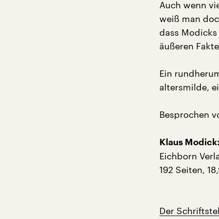
Auch wenn vie
weiß man doch
dass Modicks 
äußeren Fakt
Ein rundherum
altersmilde, e
Besprochen v
Klaus Modick
Eichborn Verl
192 Seiten, 18
Der Schriftste