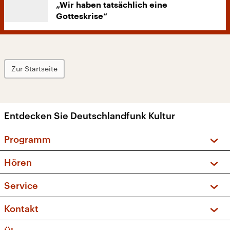
„Wir haben tatsächlich eine
Gotteskrise“
Zur Startseite
Entdecken Sie Deutschlandfunk Kultur
Programm
Vorschau und Rückschau
Hören
Sendungen und Podcasts
Livestream
Service
Musikliste
Frequenzen (UKW + DAB+)
FAQ
Kontakt
Kakadu – Das Kinderprogramm
Apps
Archiv
Hörerservice