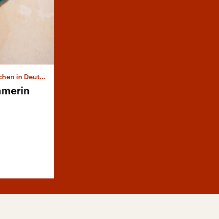
schland wirklich?
hmerin