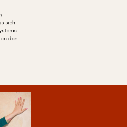
n
s sich
systems
 von den