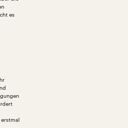
en
cht es
hr
und
ingungen
ördert
 erstmal