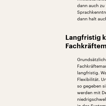
dann auch zu 
Sprachkenntni
dann halt auch
Langfristig 
Fachkräftem
Grundsätzlich
Fachkräftemang
langfristig. W
Flexibilität.
so gegeben sin
werden mit De
niedrigschwel
in das System 