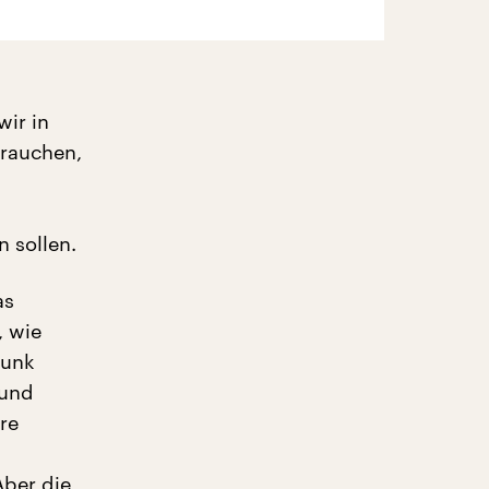
ir in
brauchen,
 sollen.
as
, wie
funk
 und
re
Aber die