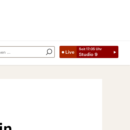
Seit
17:05
Uhr
Live
Studio 9
in