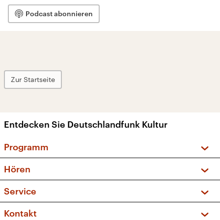
Podcast abonnieren
Zur Startseite
Entdecken Sie Deutschlandfunk Kultur
Programm
Vorschau und Rückschau
Hören
Sendungen und Podcasts
Livestream
Service
Musikliste
Frequenzen (UKW + DAB+)
FAQ
Kontakt
Kakadu – Das Kinderprogramm