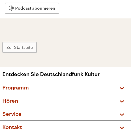
Podcast abonnieren
Zur Startseite
Entdecken Sie Deutschlandfunk Kultur
Programm
Vorschau und Rückschau
Hören
Sendungen und Podcasts
Livestream
Service
Musikliste
Frequenzen (UKW + DAB+)
FAQ
Kontakt
Kakadu – Das Kinderprogramm