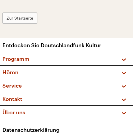
Zur Startseite
Entdecken Sie Deutschlandfunk Kultur
Programm
Vorschau und Rückschau
Hören
Sendungen und Podcasts
Livestream
Service
Musikliste
Frequenzen (UKW + DAB+)
FAQ
Kontakt
Kakadu – Das Kinderprogramm
Apps
Archiv
Hörerservice
Über uns
Newsletter
Social Media
Deutschlandradio
RSS
Datenschutzerklärung
Presse