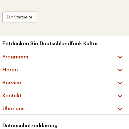
Zur Startseite
Entdecken Sie Deutschlandfunk Kultur
Programm
Vorschau und Rückschau
Hören
Sendungen und Podcasts
Livestream
Service
Musikliste
Frequenzen (UKW + DAB+)
FAQ
Kontakt
Kakadu – Das Kinderprogramm
Apps
Archiv
Hörerservice
Über uns
Newsletter
Social Media
Deutschlandradio
RSS
Datenschutzerklärung
Presse