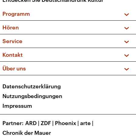
Programm
Vorschau und Rückschau
Hören
Sendungen und Podcasts
Livestream
Service
Musikliste
Frequenzen (UKW + DAB+)
FAQ
Kontakt
Kakadu – Das Kinderprogramm
Apps
Archiv
Hörerservice
Über uns
Newsletter
Social Media
Deutschlandradio
RSS
Datenschutzerklärung
Presse
Veranstaltungen
Nutzungsbedingungen
Karriere
Impressum
Transparenz
Korrekturen und Richtigstellungen
Partner
ARD
|
ZDF
|
Phoenix
|
arte
|
Barrierefreiheit
Chronik der Mauer