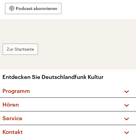
Podcast abonnieren
Zur Startseite
Entdecken Sie Deutschlandfunk Kultur
Programm
Vorschau und Rückschau
Hören
Sendungen und Podcasts
Livestream
Service
Musikliste
Frequenzen (UKW + DAB+)
FAQ
Kontakt
Kakadu – Das Kinderprogramm