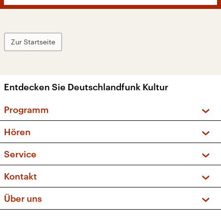
Zur Startseite
Entdecken Sie Deutschlandfunk Kultur
Programm
Vorschau und Rückschau
Hören
Sendungen und Podcasts
Livestream
Service
Musikliste
Frequenzen (UKW + DAB+)
FAQ
Kontakt
Kakadu – Das Kinderprogramm
Apps
Archiv
Hörerservice
Über uns
Newsletter
Social Media
Deutschlandradio
RSS