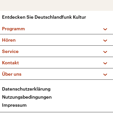
Entdecken Sie Deutschlandfunk Kultur
Programm
Vorschau und Rückschau
Hören
Sendungen und Podcasts
Livestream
Service
Musikliste
Frequenzen (UKW + DAB+)
FAQ
Kontakt
Kakadu – Das Kinderprogramm
Apps
Archiv
Hörerservice
Über uns
Newsletter
Social Media
Deutschlandradio
RSS
Datenschutzerklärung
Presse
Veranstaltungen
Nutzungsbedingungen
Karriere
Impressum
Transparenz