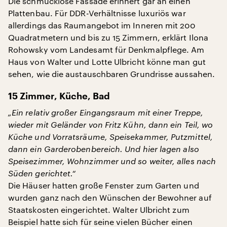
Die schmucklose Fassade erinnert gar an einen
Plattenbau. Für DDR-Verhältnisse luxuriös war
allerdings das Raumangebot im Inneren mit 200
Quadratmetern und bis zu 15 Zimmern, erklärt Ilona
Rohowsky vom Landesamt für Denkmalpflege. Am
Haus von Walter und Lotte Ulbricht könne man gut
sehen, wie die austauschbaren Grundrisse aussahen.
15 Zimmer, Küche, Bad
„Ein relativ großer Eingangsraum mit einer Treppe,
wieder mit Geländer von Fritz Kühn, dann ein Teil, wo
Küche und Vorratsräume, Speisekammer, Putzmittel,
dann ein Garderobenbereich. Und hier lagen also
Speisezimmer, Wohnzimmer und so weiter, alles nach
Süden gerichtet.“
Die Häuser hatten große Fenster zum Garten und
wurden ganz nach den Wünschen der Bewohner auf
Staatskosten eingerichtet. Walter Ulbricht zum
Beispiel hatte sich für seine vielen Bücher einen