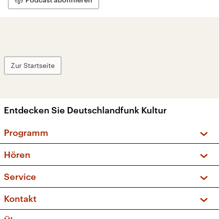
Zur Startseite
Entdecken Sie Deutschlandfunk Kultur
Programm
Vorschau und Rückschau
Hören
Sendungen und Podcasts
Livestream
Service
Musikliste
Frequenzen (UKW + DAB+)
FAQ
Kontakt
Kakadu – Das Kinderprogramm
Apps
Archiv
Hörerservice