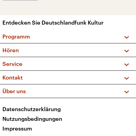
Entdecken Sie Deutschlandfunk Kultur
Programm
Vorschau und Rückschau
Hören
Sendungen und Podcasts
Livestream
Service
Musikliste
Frequenzen (UKW + DAB+)
FAQ
Kontakt
Kakadu – Das Kinderprogramm
Apps
Archiv
Hörerservice
Über uns
Newsletter
Social Media
Deutschlandradio
RSS
Datenschutzerklärung
Presse
Veranstaltungen
Nutzungsbedingungen
Karriere
Impressum
Transparenz