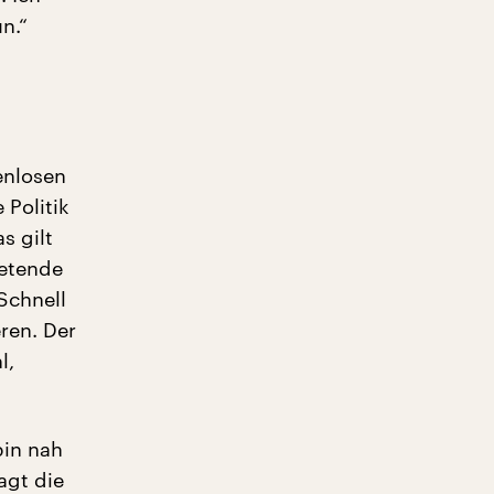
n.“
enlosen
Politik
s gilt
retende
Schnell
ren. Der
l,
bin nah
agt die