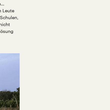
ie…
n Leute
 Schulen,
nicht
 Lösung