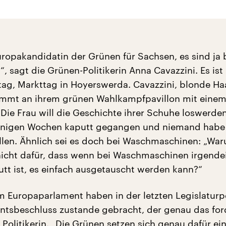
Europakandidatin der Grünen für Sachsen, es sind ja 
 sagt die Grünen-Politikerin Anna Cavazzini. Es ist
tag, Markttag in Hoyerswerda. Cavazzini, blonde Ha
ommt an ihrem grünen Wahlkampfpavillon mit eine
 Die Frau will die Geschichte ihrer Schuhe loswerden
enigen Wochen kaputt gegangen und niemand habe 
llen. Ähnlich sei es doch bei Waschmaschinen: „Wa
icht dafür, dass wenn bei Waschmaschinen irgende
tt ist, es einfach ausgetauscht werden kann?“
m Europaparlament haben in der letzten Legislaturp
ntsbeschluss zustande gebracht, der genau das ford
Politikerin. „Die Grünen setzen sich genau dafür ein