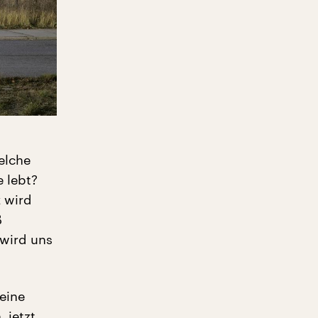
elche
e lebt?
z wird
ß
 wird uns
 eine
 jetzt