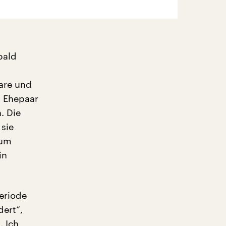
bald
are und
m Ehepaar
. Die
sie
rum
in
eriode
ert“,
. Ich