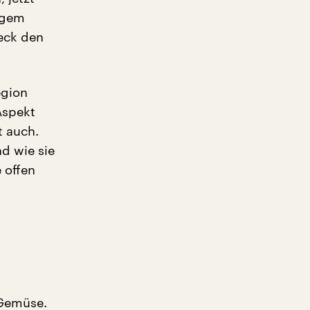
figem
reck den
egion
Aspekt
t auch.
d wie sie
 offen
 Gemüse.