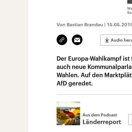
Ma
Ba
Von Bastian Brandau
|
15.05.201
Link
Email
Audio her
kopieren/teilen
Der Europa-Wahlkampf ist f
auch neue Kommunalparlam
Wahlen. Auf den Marktplät
AfD geredet.
Aus dem Podcast
Länderreport