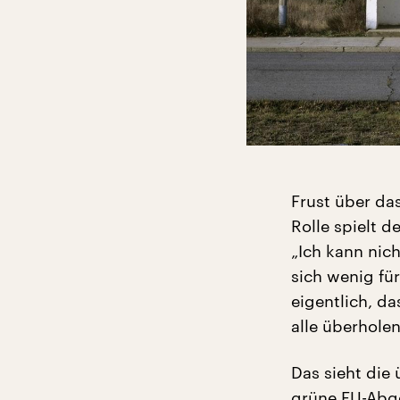
Frust über da
Rolle spielt d
„Ich kann nich
sich wenig für
eigentlich, d
alle überholen
Das sieht die 
grüne EU-Abge