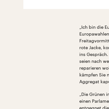
„Ich bin die 
Europawahlen“,
Freitagvormit
rote Jacke, k
ins Gespräch.
seien nach w
reparieren wo
kämpfen Sie n
Aggregat kapu
„Die Grünen i
einen Parlame
entgegnet die 