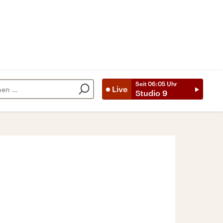
Seit
06:05
Uhr
Live
Studio 9