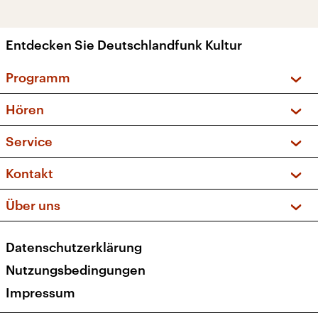
Entdecken Sie Deutschlandfunk Kultur
Programm
Vorschau und Rückschau
Hören
Sendungen und Podcasts
Livestream
Service
Musikliste
Frequenzen (UKW + DAB+)
FAQ
Kontakt
Kakadu – Das Kinderprogramm
Apps
Archiv
Hörerservice
Über uns
Newsletter
Social Media
Deutschlandradio
RSS
Datenschutzerklärung
Presse
Veranstaltungen
Nutzungsbedingungen
Karriere
Impressum
Transparenz