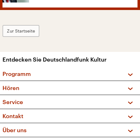
Zur Startseite
Entdecken Sie Deutschlandfunk Kultur
Programm
Vorschau und Rückschau
Hören
Sendungen und Podcasts
Livestream
Service
Musikliste
Frequenzen (UKW + DAB+)
FAQ
Kontakt
Kakadu – Das Kinderprogramm
Apps
Archiv
Hörerservice
Über uns
Newsletter
Social Media