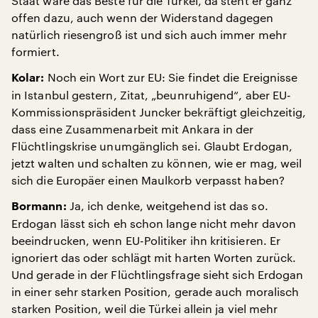
Staat wäre das Beste für die Türkei, da steht er ganz
offen dazu, auch wenn der Widerstand dagegen
natürlich riesengroß ist und sich auch immer mehr
formiert.
Noch ein Wort zur EU: Sie findet die Ereignisse
Kolar:
in Istanbul gestern, Zitat, „beunruhigend“, aber EU-
Kommissionspräsident Juncker bekräftigt gleichzeitig,
dass eine Zusammenarbeit mit Ankara in der
Flüchtlingskrise unumgänglich sei. Glaubt Erdogan,
jetzt walten und schalten zu können, wie er mag, weil
sich die Europäer einen Maulkorb verpasst haben?
Ja, ich denke, weitgehend ist das so.
Bormann:
Erdogan lässt sich eh schon lange nicht mehr davon
beeindrucken, wenn EU-Politiker ihn kritisieren. Er
ignoriert das oder schlägt mit harten Worten zurück.
Und gerade in der Flüchtlingsfrage sieht sich Erdogan
in einer sehr starken Position, gerade auch moralisch
starken Position, weil die Türkei allein ja viel mehr