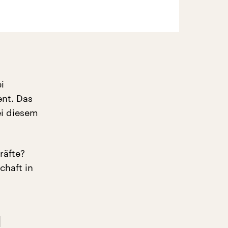
i
nt. Das
ei diesem
räfte?
chaft in
d