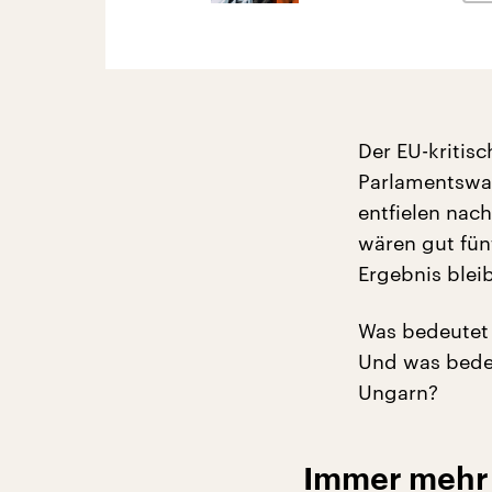
Der EU-kritis
Parlamentswah
entfielen nac
wären gut fünf
Ergebnis blei
Was bedeutet 
Und was bedeu
Ungarn?
Immer mehr I