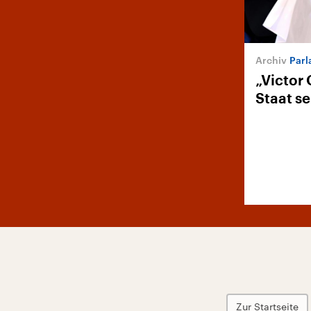
Parl
„Victor 
Staat se
Zur Startseite