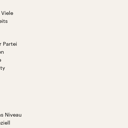
 Viele
eits
 Partei
en
e
ity
as Niveau
iell