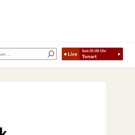
Seit
01:05
Uhr
Live
Tonart
k,