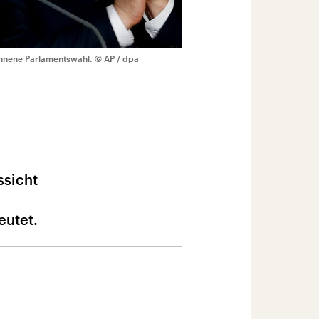
onnene Parlamentswahl.
© AP / dpa
ssicht
eutet.