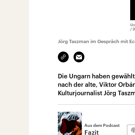
Un
/ 
Jörg Taszman im Gespräch mit E
Link
Email
kopieren/teilen
Die Ungarn haben gewählt 
nach der alte, Viktor Orbá
Kulturjournalist Jörg Tasz
Aus dem Podcast
Fazit