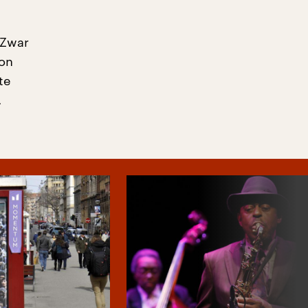
 Zwar
hon
te
.