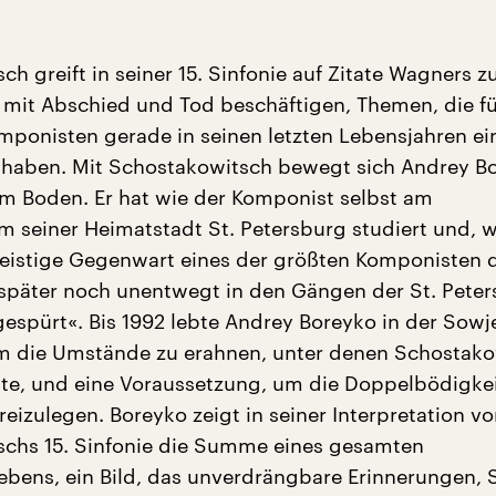
h greift in seiner 15. Sinfonie auf Zitate Wagners z
ch mit Abschied und Tod beschäftigen, Themen, die f
mponisten gerade in seinen letzten Lebensjahren ei
t haben. Mit Schostakowitsch bewegt sich Andrey B
m Boden. Er hat wie der Komponist selbst am
m seiner Heimatstadt St. Petersburg studiert und, w
e geistige Gegenwart eines der größten Komponisten 
später noch unentwegt in den Gängen der St. Peter
gespürt«. Bis 1992 lebte Andrey Boreyko in der Sowj
m die Umstände zu erahnen, unter denen Schostako
te, und eine Voraussetzung, um die Doppelbödigkeit
reizulegen. Boreyko zeigt in seiner Interpretation v
chs 15. Sinfonie die Summe eines gesamten
bens, ein Bild, das unverdrängbare Erinnerungen, 