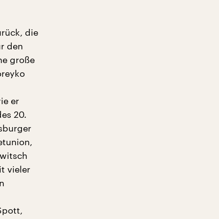
urück, die
ür den
ne große
oreyko
ie er
des 20.
sburger
etunion,
witsch
 vieler
on
Spott,