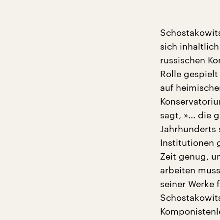
Schostakowitsc
sich inhaltli
russischen Ko
Rolle gespiel
auf heimische
Konservatoriu
sagt, »... di
Jahrhunderts 
Institutionen 
Zeit genug, u
arbeiten muss
seiner Werke f
Schostakowits
Komponistenle