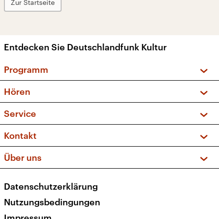
Zur Startseite
Entdecken Sie Deutschlandfunk Kultur
Programm
Vorschau und Rückschau
Hören
Sendungen und Podcasts
Livestream
Service
Musikliste
Frequenzen (UKW + DAB+)
FAQ
Kontakt
Kakadu – Das Kinderprogramm
Apps
Archiv
Hörerservice
Über uns
Newsletter
Social Media
Deutschlandradio
RSS
Datenschutzerklärung
Presse
Veranstaltungen
Nutzungsbedingungen
Karriere
Impressum