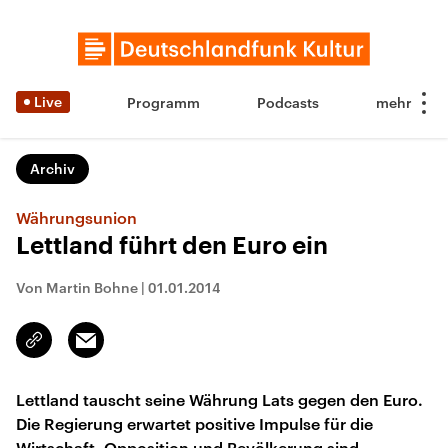
Live
Programm
Podcasts
Archiv
Währungsunion
Lettland führt den Euro ein
Von Martin Bohne
|
01.01.2014
Email
Link
kopieren/teilen
Lettland tauscht seine Währung Lats gegen den Euro.
Die Regierung erwartet positive Impulse für die
Wirtschaft, Opposition und Bevölkerung sind