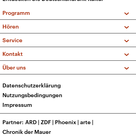
Programm
Vorschau und Rückschau
Hören
Sendungen und Podcasts
Livestream
Service
Musikliste
Frequenzen (UKW + DAB+)
FAQ
Kontakt
Kakadu – Das Kinderprogramm
Apps
Archiv
Hörerservice
Über uns
Newsletter
Social Media
Deutschlandradio
RSS
Datenschutzerklärung
Presse
Veranstaltungen
Nutzungsbedingungen
Karriere
Impressum
Transparenz
Korrekturen und Richtigstellungen
Partner
ARD
|
ZDF
|
Phoenix
|
arte
|
Barrierefreiheit
Chronik der Mauer