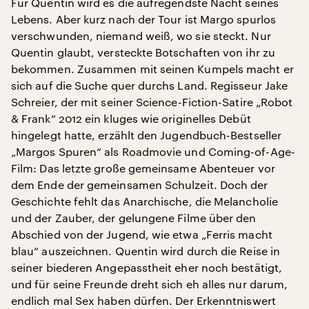
Für Quentin wird es die aufregendste Nacht seines
Lebens. Aber kurz nach der Tour ist Margo spurlos
verschwunden, niemand weiß, wo sie steckt. Nur
Quentin glaubt, versteckte Botschaften von ihr zu
bekommen. Zusammen mit seinen Kumpels macht er
sich auf die Suche quer durchs Land. Regisseur Jake
Schreier, der mit seiner Science-Fiction-Satire „Robot
& Frank“ 2012 ein kluges wie originelles Debüt
hingelegt hatte, erzählt den Jugendbuch-Bestseller
„Margos Spuren“ als Roadmovie und Coming-of-Age-
Film: Das letzte große gemeinsame Abenteuer vor
dem Ende der gemeinsamen Schulzeit. Doch der
Geschichte fehlt das Anarchische, die Melancholie
und der Zauber, der gelungene Filme über den
Abschied von der Jugend, wie etwa „Ferris macht
blau“ auszeichnen. Quentin wird durch die Reise in
seiner biederen Angepasstheit eher noch bestätigt,
und für seine Freunde dreht sich eh alles nur darum,
endlich mal Sex haben dürfen. Der Erkenntniswert