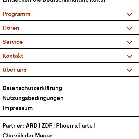
Programm
Vorschau und Rückschau
Hören
Sendungen und Podcasts
Livestream
Service
Musikliste
Frequenzen (UKW + DAB+)
FAQ
Kontakt
Kakadu – Das Kinderprogramm
Apps
Archiv
Hörerservice
Über uns
Newsletter
Social Media
Deutschlandradio
RSS
Datenschutzerklärung
Presse
Veranstaltungen
Nutzungsbedingungen
Karriere
Impressum
Transparenz
Korrekturen und Richtigstellungen
Partner
ARD
|
ZDF
|
Phoenix
|
arte
|
Barrierefreiheit
Chronik der Mauer