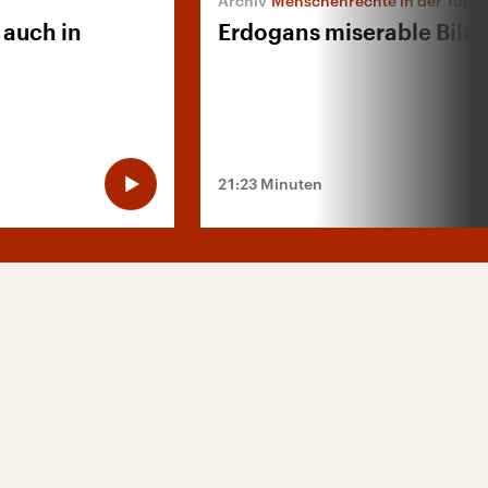
Menschenrechte in der Türke
 auch in
Erdogans miserable Bila
21:23 Minuten