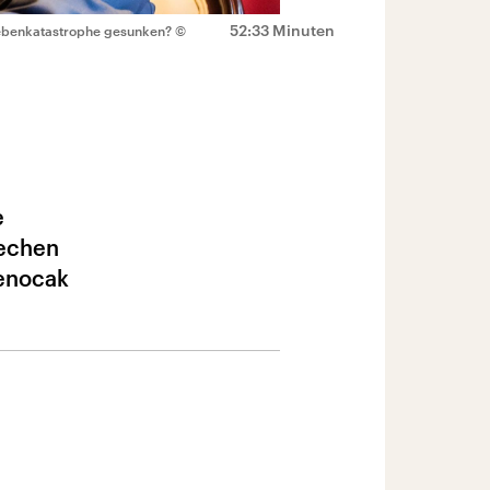
52:33 Minuten
bebenkatastrophe gesunken?
©
e
rechen
Senocak