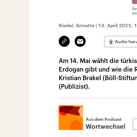
Si
pi
Riedel, Annette
|
14. April 2023, 
Link
Email
Audio her
kopieren/teilen
Am 14. Mai wählt die türk
Erdogan gibt und wie die 
Kristian Brakel (Böll-Stif
(Publizist).
Aus dem Podcast
Wortwechsel