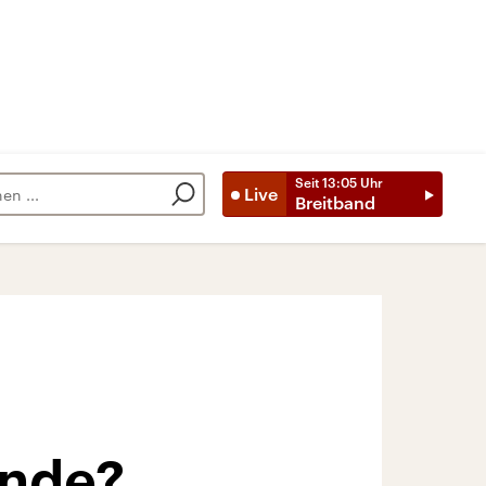
Seit
13:05
Uhr
Live
Breitband
Ende?