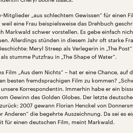
Mitglieder „aus schlechtem Gewissen“ für einen F
 weil eine Frau beispielsweise das Drehbuch geschr
ch Markwald schwer vorstellen. Es gebe einfach nicht
uen. Allerdings stünden in diesem Jahr oft starke Fr
eschichte: Meryl Streep als Verlegerin in „The Post“
 als stumme Putzfrau in „The Shape of Water“.
ns Film „Aus dem Nichts“ – hat er eine Chance, auf d
 den besten fremdsprachigen Film zu kommen? „Sch
 unsere Korrespondentin. Immerhin habe er ein bis
om Gewinn des Golden Globes. Der letzte deutsch
re zurück: 2007 gewann Florian Henckel von Donnersm
r Anderen“ die begehrte Auszeichnung. Da sei es ei
it für einen deutschen Film, meint Markwald.