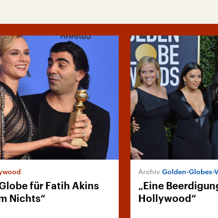
lywood
Golden-Globes-V
Globe für Fatih Akins
„Eine Beerdigung
m Nichts“
Hollywood“