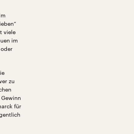
ilm
ieben“
 viele
auen im
 oder
ie
wer zu
schen
e Gewinn
arck für
gentlich