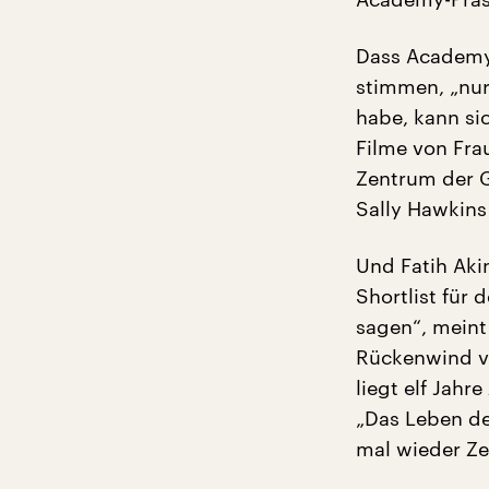
Dass Academy-
stimmen, „nur
habe, kann si
Filme von Fra
Zentrum der G
Sally Hawkins
Und Fatih Aki
Shortlist für
sagen“, meint
Rückenwind v
liegt elf Jah
„Das Leben de
mal wieder Ze