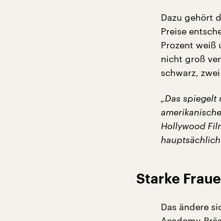
Dazu gehört 
Preise entsch
Prozent weiß 
nicht groß ver
schwarz, zwei
„Das spiegelt
amerikanischen
Hollywood Fil
hauptsächlich
Starke Frau
Das ändere si
Academy-Präsi