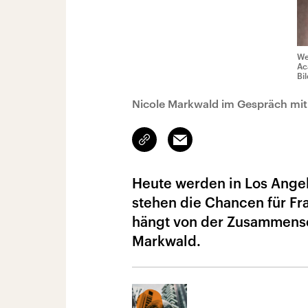
We
Ac
Bi
Nicole Markwald im Gespräch mit 
Link
Email
kopieren/teilen
Heute werden in Los Ange
stehen die Chancen für Fra
hängt von der Zusammense
Markwald.