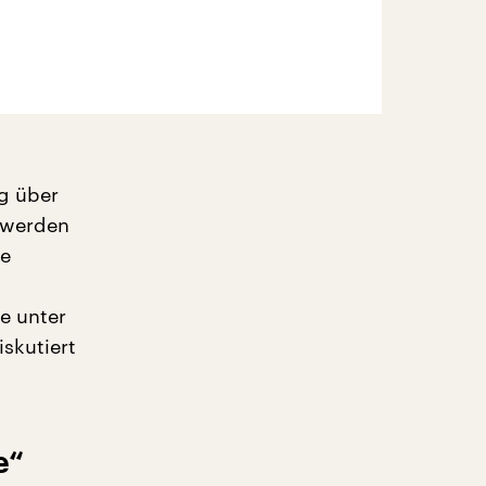
g über
e werden
ie
e unter
skutiert
e“