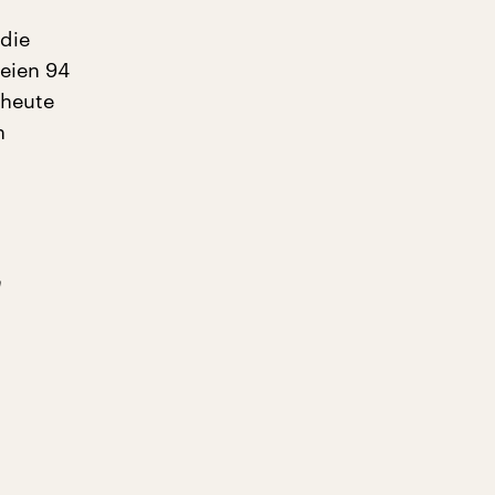
die
seien 94
 heute
n
h