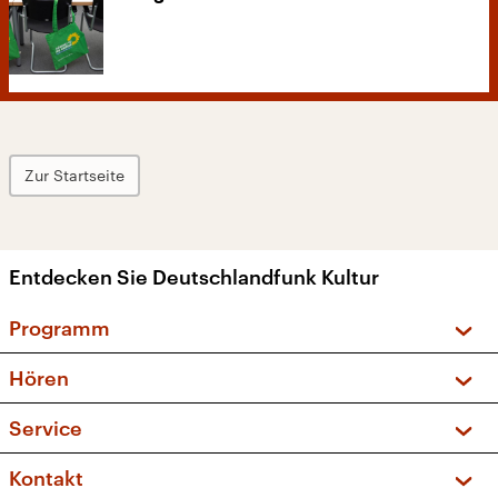
Zur Startseite
Entdecken Sie Deutschlandfunk Kultur
Programm
Vorschau und Rückschau
Hören
Sendungen und Podcasts
Livestream
Service
Musikliste
Frequenzen (UKW + DAB+)
FAQ
Kontakt
Kakadu – Das Kinderprogramm