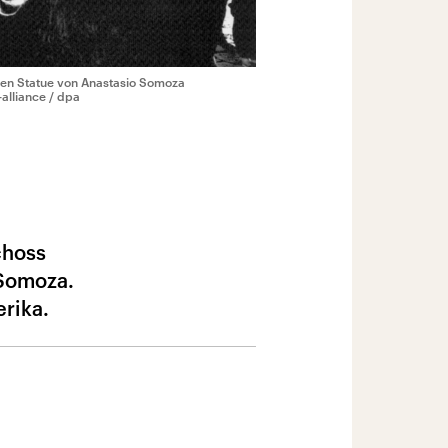
ten Statue von Anastasio Somoza
-alliance / dpa
choss
 Somoza.
rika.