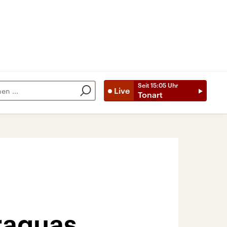
Seit
15:05
Uhr
Live
Tonart
raguas