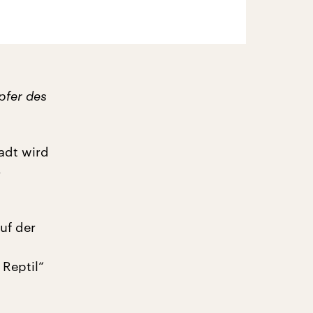
pfer des
adt wird
o
uf der
Reptil“