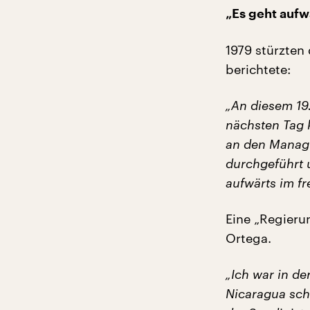
„Es geht aufw
1979 stürzten
berichtete:
„An diesem 19
nächsten Tag
an den Managua
durchgeführt 
aufwärts im fr
Eine „Regieru
Ortega.
„Ich war in de
Nicaragua schl