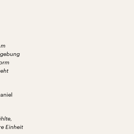
 Am
dgebung
form
geht
aniel
hlte,
re Einheit