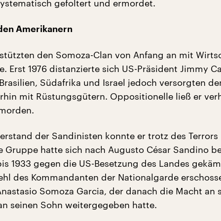
ystematisch gefoltert und ermordet.
 den Amerikanern
stützten den Somoza-Clan von Anfang an mit Wirtsc
fe. Erst 1976 distanzierte sich US-Präsident Jimmy C
rasilien, Südafrika und Israel jedoch versorgten de
rhin mit Rüstungsgütern. Oppositionelle ließ er ver
rmorden.
rstand der Sandinisten konnte er trotz des Terrors 
e Gruppe hatte sich nach Augusto César Sandino b
bis 1933 gegen die US-Besetzung des Landes gekämp
fehl des Kommandanten der Nationalgarde erschoss
nastasio Somoza Garcia, der danach die Macht an 
an seinen Sohn weitergegeben hatte.