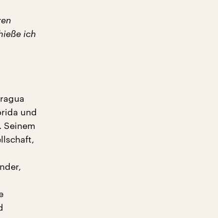
ren
hieße ich
aragua
orida und
t. Seinem
llschaft,
nder,
e
d