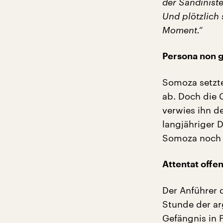
der Sandinist
Und plötzlich
Moment.“
Persona non g
Somoza setzte
ab. Doch die 
verwies ihn d
langjähriger D
Somoza noch 
Attentat offe
Der Anführer 
Stunde der ar
Gefängnis in 