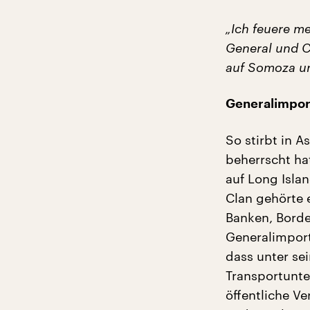
„Ich feuere m
General und C
auf Somoza und
Generalimpor
So stirbt in 
beherrscht ha
auf Long Isla
Clan gehörte e
Banken, Bord
Generalimport
dass unter sei
Transportunt
öffentliche V