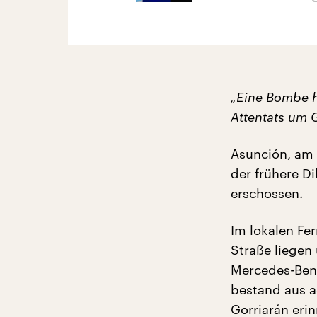
„Eine Bombe ha
Attentats um 
Asunción, am 
der frühere D
erschossen.
Im lokalen Fe
Straße liegen
Mercedes-Ben
bestand aus ac
Gorriarán erin