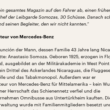
ein gesamtes Magazin auf den Fahrer ab, einen frühe
hef der Leibgarde Somozas, 30 Schüsse. Danach sc
 seinen Begleiter, den wir nicht kannten.“
teur von Mercedes-Benz
Asunción der Mann, dessen Familie 43 Jahre lang Nic
tte: Anastasio Somoza. Geboren 1925, erzogen in Fl
nd, ausgebildet an der Militärakademie in West Poin
in Drittel des Ackerlandes Nicaraguas, die Fluggese
elle und das Tabakmonopol. Außerdem war er
eur von Mercedes-Benz für Mittelamerika – kein Wu
ner Herrschaft das Schienennetz verfiel und die
ernehmen Omnibusse aus Untertürkheim kauften. Di
erwaltung wurde mit Familienmitgliedern besetzt un