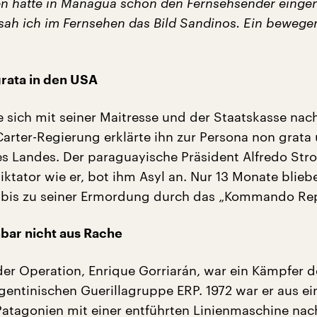
en hatte in Managua schon den Fernsehsender eing
 sah ich im Fernsehen das Bild Sandinos. Ein bewege
rata in den USA
 sich mit seiner Maitresse und der Staatskasse nac
Carter-Regierung erklärte ihn zur Persona non grata
es Landes. Der paraguayische Präsident Alfredo Stro
iktator wie er, bot ihm Asyl an. Nur 13 Monate blieb
bis zu seiner Ermordung durch das „Kommando Rept
nbar nicht aus Rache
der Operation, Enrique Gorriarán, war ein Kämpfer d
gentinischen Guerillagruppe ERP. 1972 war er aus e
Patagonien mit einer entführten Linienmaschine nac