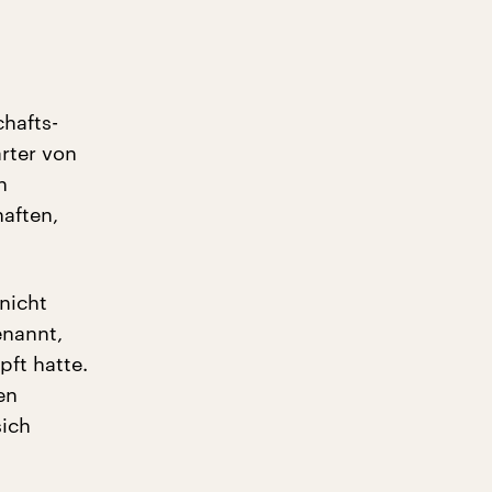
hafts-
arter von
n
haften,
nicht
enannt,
ft hatte.
en
sich