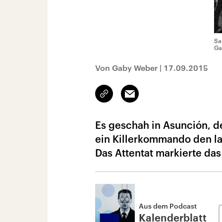
Sa
Ga
Von Gaby Weber
|
17.09.2015
Link
Email
kopieren/teilen
Es geschah in Asunción, d
ein Killerkommando den la
Das Attentat markierte da
Aus dem Podcast
Kalenderblatt