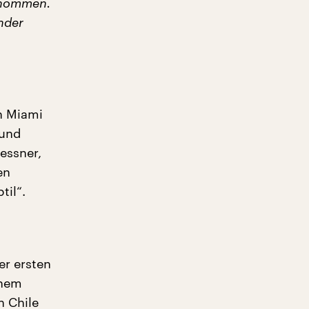
enommen.
nder
h Miami
 und
essner,
en
il“.
er ersten
inem
h Chile