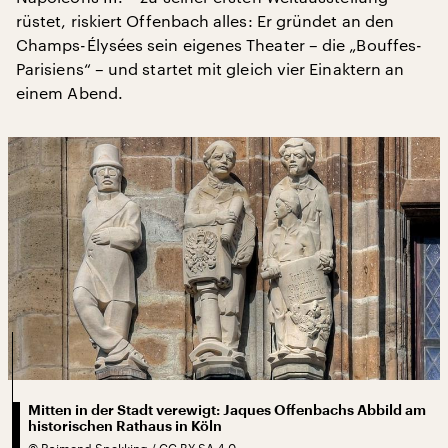
rüstet, riskiert Offenbach alles: Er gründet an den
Champs-Élysées sein eigenes Theater – die „Bouffes-
Parisiens“ – und startet mit gleich vier Einaktern an
einem Abend.
Mitten in der Stadt verewigt: Jaques Offenbachs Abbild am
historischen Rathaus in Köln
©
Raimond Spekking / CC BY-SA 4.0