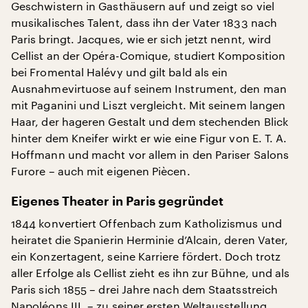
Geschwistern in Gasthäusern auf und zeigt so viel
musikalisches Talent, dass ihn der Vater 1833 nach
Paris bringt. Jacques, wie er sich jetzt nennt, wird
Cellist an der Opéra-Comique, studiert Komposition
bei Fromental Halévy und gilt bald als ein
Ausnahmevirtuose auf seinem Instrument, den man
mit Paganini und Liszt vergleicht. Mit seinem langen
Haar, der hageren Gestalt und dem stechenden Blick
hinter dem Kneifer wirkt er wie eine Figur von E. T. A.
Hoffmann und macht vor allem in den Pariser Salons
Furore – auch mit eigenen Piècen.
Eigenes Theater in Paris gegründet
1844 konvertiert Offenbach zum Katholizismus und
heiratet die Spanierin Herminie d’Alcain, deren Vater,
ein Konzertagent, seine Karriere fördert. Doch trotz
aller Erfolge als Cellist zieht es ihn zur Bühne, und als
Paris sich 1855 – drei Jahre nach dem Staatsstreich
Napoléons III. – zu seiner ersten Weltausstellung