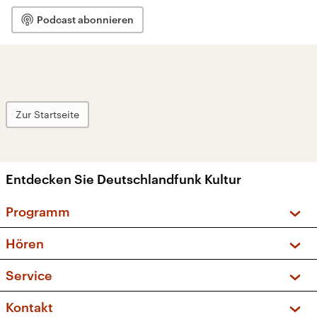
Podcast abonnieren
Zur Startseite
Entdecken Sie Deutschlandfunk Kultur
Programm
Vorschau und Rückschau
Hören
Sendungen und Podcasts
Livestream
Service
Musikliste
Frequenzen (UKW + DAB+)
FAQ
Kontakt
Kakadu – Das Kinderprogramm