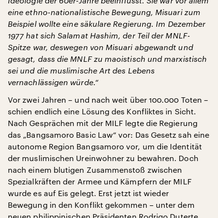
Ideologie der 60er-Jahre beeinflusst. Sie war vor allem
eine ethno-nationalistische Bewegung, Misuari zum
Beispiel wollte eine säkulare Regierung. Im Dezember
1977 hat sich Salamat Hashim, der Teil der MNLF-
Spitze war, deswegen von Misuari abgewandt und
gesagt, dass die MNLF zu maoistisch und marxistisch
sei und die muslimische Art des Lebens
vernachlässigen würde.“
Vor zwei Jahren – und nach weit über 100.000 Toten –
schien endlich eine Lösung des Konfliktes in Sicht.
Nach Gesprächen mit der MILF legte die Regierung
das „Bangsamoro Basic Law“ vor: Das Gesetz sah eine
autonome Region Bangsamoro vor, um die Identität
der muslimischen Ureinwohner zu bewahren. Doch
nach einem blutigen Zusammenstoß zwischen
Spezialkräften der Armee und Kämpfern der MILF
wurde es auf Eis gelegt. Erst jetzt ist wieder
Bewegung in den Konflikt gekommen – unter dem
neuen philippinischen Präsidenten Rodrigo Duterte.