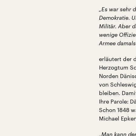
„Es war sehr 
Demokratie. U
Militär. Aber 
wenige Offizie
Armee damals
erläutert der
Herzogtum Sc
Norden Dänisc
von Schleswig
bleiben. Dami
Ihre Parole: D
Schon 1848 wa
Michael Epke
„Man kann den 