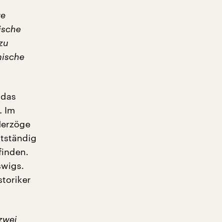
ge
ische
 zu
nische
 das
. Im
Herzöge
stständig
finden.
swigs.
toriker
zwei