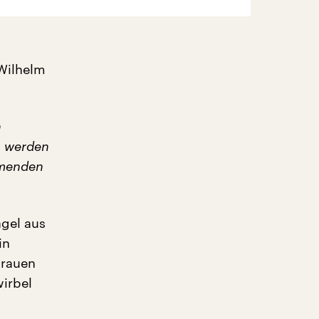
 Wilhelm
n
n werden
ürmenden
gel aus
in
trauen
irbel