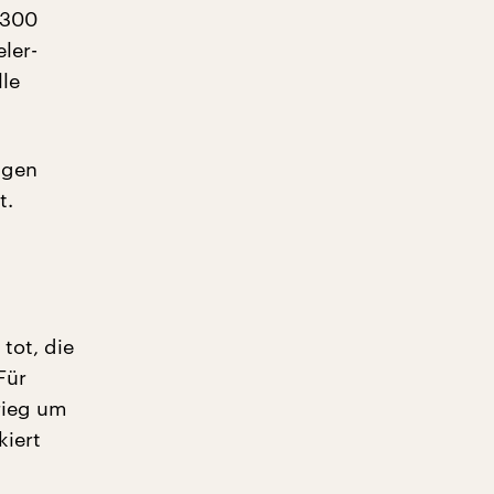
 300
ler-
le
ugen
t.
tot, die
Für
rieg um
kiert