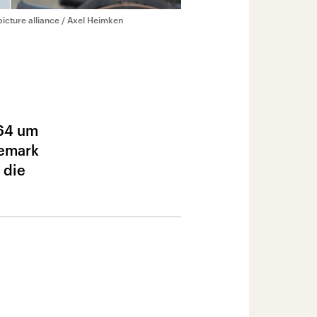
picture alliance / Axel Heimken
864 um
nemark
 die