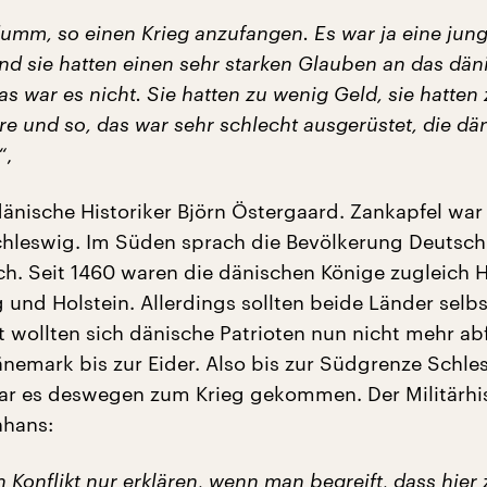
dumm, so einen Krieg anzufangen. Es war ja eine jun
nd sie hatten einen sehr starken Glauben an das dän
das war es nicht. Sie hatten zu wenig Geld, sie hatten
re und so, das war sehr schlecht ausgerüstet, die dä
“
,
 dänische Historiker Björn Östergaard. Zankapfel war
hleswig. Im Süden sprach die Bevölkerung Deutsch
h. Seit 1460 waren die dänischen Könige zugleich 
 und Holstein. Allerdings sollten beide Länder selb
t wollten sich dänische Patrioten nun nicht mehr ab
änemark bis zur Eider. Also bis zur Südgrenze Schle
r es deswegen zum Krieg gekommen. Der Militärhis
nhans:
Konflikt nur erklären, wenn man begreift, dass hier 