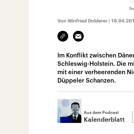
De
Von Winfried Dolderer
|
18.04.20
Link
Email
kopieren/teilen
Im Konflikt zwischen Dän
Schleswig-Holstein. Die m
mit einer verheerenden Ni
Düppeler Schanzen.
Aus dem Podcast
Kalenderblatt