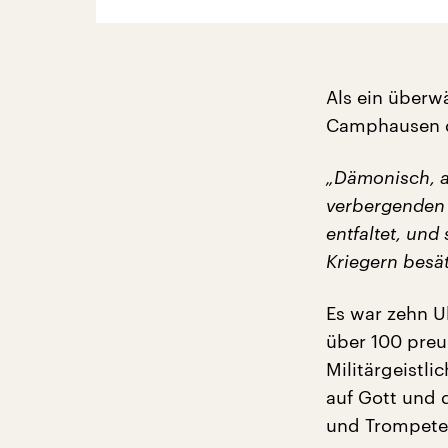
Als ein überw
Camphausen de
„Dämonisch, a
verbergenden 
entfaltet, und
Kriegern besät
Es war zehn U
über 100 preu
Militärgeistl
auf Gott und
und Trompeten