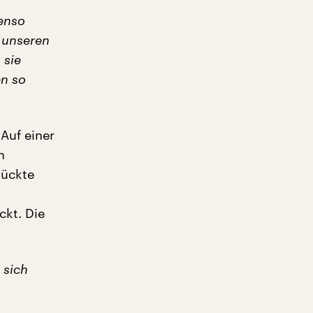
enso
t unseren
 sie
en so
 Auf einer
n
tückte
kt. Die
 sich