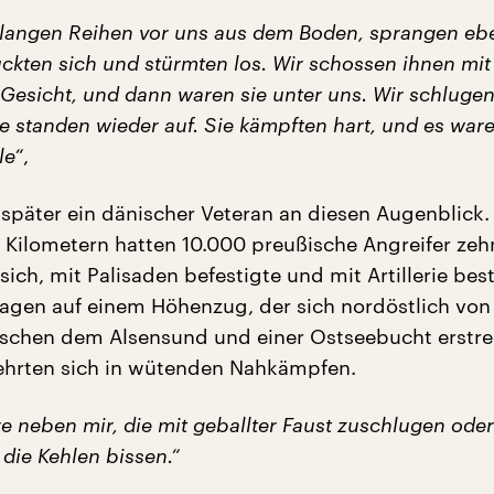
 langen Reihen vor uns aus dem Boden, sprangen eb
uckten sich und stürmten los. Wir schossen ihnen mi
Gesicht, und dann waren sie unter uns. Wir schlugen
ie standen wieder auf. Sie kämpften hart, und es war
le“
,
 später ein dänischer Veteran an diesen Augenblick.
i Kilometern hatten 10.000 preußische Angreifer zeh
ich, mit Palisaden befestigte und mit Artillerie bes
 lagen auf einem Höhenzug, der sich nordöstlich von
schen dem Alsensund und einer Ostseebucht erstrec
ehrten sich in wütenden Nahkämpfen.
e neben mir, die mit geballter Faust zuschlugen oder
 die Kehlen bissen.“