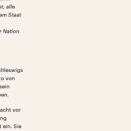
, alle
nem Staat
r Nation
chleswigs
to von
sein
ben.
acht vor
ung
 ein. Sie