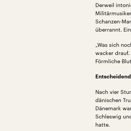
Derweil inton
Militärmusike
Schanzen-Mars
überrannt. Ei
„Was sich noc
wacker drauf. 
Förmliche Blu
Entscheidend
Nach vier Stu
dänischen Tru
Dänemark war 
Schleswig und
hatte.