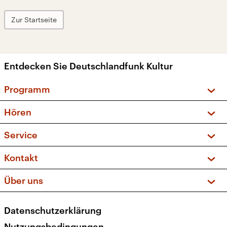
Zur Startseite
Entdecken Sie Deutschlandfunk Kultur
Programm
Vorschau und Rückschau
Hören
Sendungen und Podcasts
Livestream
Service
Musikliste
Frequenzen (UKW + DAB+)
FAQ
Kontakt
Kakadu – Das Kinderprogramm
Apps
Archiv
Hörerservice
Über uns
Newsletter
Social Media
Deutschlandradio
RSS
Datenschutzerklärung
Presse
Veranstaltungen
Nutzungsbedingungen