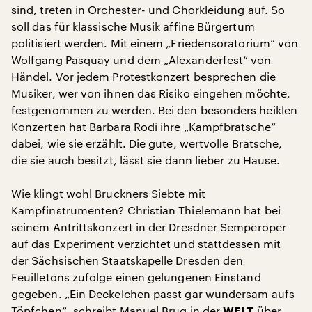
sind, treten in Orchester- und Chorkleidung auf. So
soll das für klassische Musik affine Bürgertum
politisiert werden. Mit einem „Friedensoratorium“ von
Wolfgang Pasquay und dem „Alexanderfest“ von
Händel. Vor jedem Protestkonzert besprechen die
Musiker, wer von ihnen das Risiko eingehen möchte,
festgenommen zu werden. Bei den besonders heiklen
Konzerten hat Barbara Rodi ihre „Kampfbratsche“
dabei, wie sie erzählt. Die gute, wertvolle Bratsche,
die sie auch besitzt, lässt sie dann lieber zu Hause.
Wie klingt wohl Bruckners Siebte mit
Kampfinstrumenten? Christian Thielemann hat bei
seinem Antrittskonzert in der Dresdner Semperoper
auf das Experiment verzichtet und stattdessen mit
der Sächsischen Staatskapelle Dresden den
Feuilletons zufolge einen gelungenen Einstand
gegeben. „Ein Deckelchen passt gar wundersam aufs
Töpfchen“, schreibt Manuel Brug in der
über
WELT