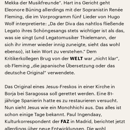
Mekka der Musikfreunde“. Hart ins Gericht geht
Eleonore Büning allerdings mit der Sopranistin Renée
Fleming, die im Vorprogramm fünf Lieder von Hugo
Wolf interpretierte: „Da der Diva das nahtlos fließende
Legato ihres Schöngesangs stets wichtiger ist als das,
was sie singt (und Legatomusiker Thielemann, der
sich ihr immer wieder innig zuneigte, sieht das wohl
ebenso), ist kein Wort zu verstehen.“ Dem
Kritikerkollegen Brug von der
war „nicht klar“,
WELT
ob Fleming „die japanische Übersetzung oder das
deutsche Original“ verwendete.
Das Original eines Jesus-Freskos in einer Kirche in
Borja bei Saragossa soll gerettet werden. Eine 81-
jährige Spanierin hatte es zu restaurieren versucht.
Nun sieht Jesus wie ein Monchhichi aus. Das alles ist
schon einige Tage bekannt. Paul Ingendaay,
Kulturkorrespondent der
in Madrid, berichtet jetzt
FAZ
allerdings über neue Entwicklungen. Die wohl