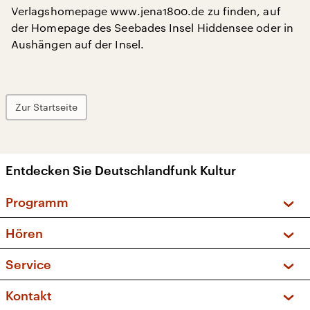
Verlagshomepage www.jena1800.de zu finden, auf
der Homepage des Seebades Insel Hiddensee oder in
Aushängen auf der Insel.
Zur Startseite
Entdecken Sie Deutschlandfunk Kultur
Programm
Vorschau und Rückschau
Hören
Sendungen und Podcasts
Livestream
Service
Musikliste
Frequenzen (UKW + DAB+)
FAQ
Kontakt
Kakadu – Das Kinderprogramm