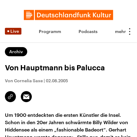
Live
Programm
Podcasts
Archiv
Von Hauptmann bis Palucca
Von Cornelia Saxe
|
02.08.2005
Email
Link
kopieren/teilen
Um 1900 entdeckten die ersten Künstler die Insel.
Schon in den 20er Jahren schwärmte Billy Wilder von
Hiddensee als einem „fashionable Badeort“. Gerhart
Hauptmann warnte dagegen: „Stille nur, damit es kein