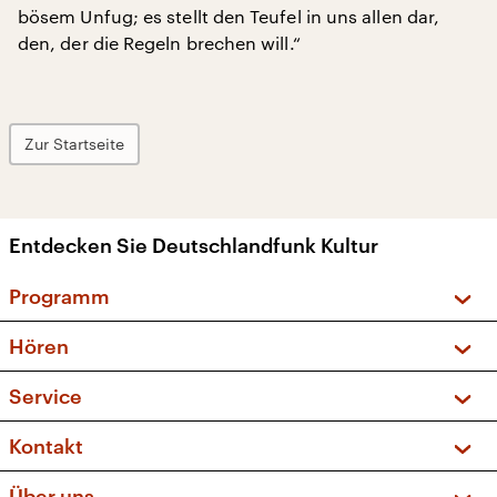
bösem Unfug; es stellt den Teufel in uns allen dar,
den, der die Regeln brechen will.“
Zur Startseite
Entdecken Sie Deutschlandfunk Kultur
Programm
Vorschau und Rückschau
Hören
Sendungen und Podcasts
Livestream
Service
Musikliste
Frequenzen (UKW + DAB+)
FAQ
Kontakt
Kakadu – Das Kinderprogramm
Apps
Archiv
Hörerservice
Über uns