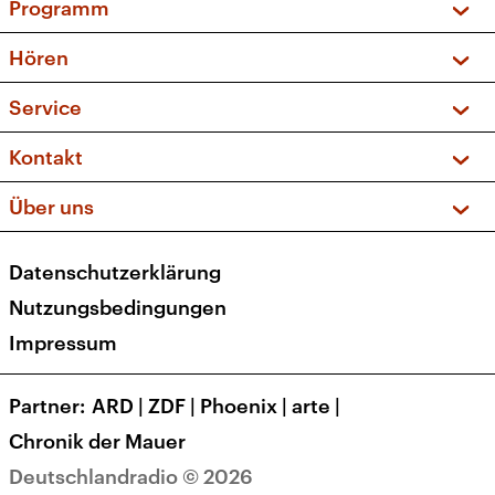
Programm
Vorschau und Rückschau
Hören
Sendungen und Podcasts
Livestream
Service
Musikliste
Frequenzen (UKW + DAB+)
FAQ
Kontakt
Kakadu – Das Kinderprogramm
Apps
Archiv
Hörerservice
Über uns
Newsletter
Social Media
Deutschlandradio
RSS
Datenschutzerklärung
Presse
Veranstaltungen
Nutzungsbedingungen
Karriere
Impressum
Transparenz
Korrekturen und Richtigstellungen
Partner
ARD
|
ZDF
|
Phoenix
|
arte
|
Barrierefreiheit
Chronik der Mauer
Deutschlandradio © 2026