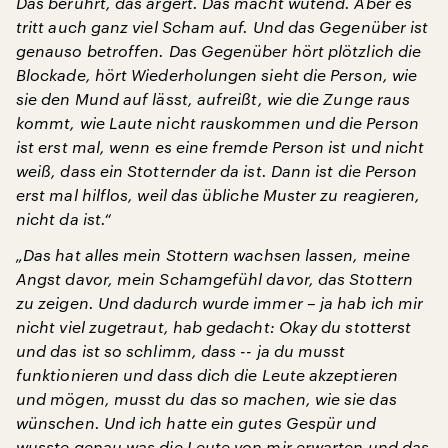
Das berührt, das ärgert. Das macht wütend. Aber es
tritt auch ganz viel Scham auf. Und das Gegenüber ist
genauso betroffen. Das Gegenüber hört plötzlich die
Blockade, hört Wiederholungen sieht die Person, wie
sie den Mund auf lässt, aufreißt, wie die Zunge raus
kommt, wie Laute nicht rauskommen und die Person
ist erst mal, wenn es eine fremde Person ist und nicht
weiß, dass ein Stotternder da ist. Dann ist die Person
erst mal hilflos, weil das übliche Muster zu reagieren,
nicht da ist.“
„Das hat alles mein Stottern wachsen lassen, meine
Angst davor, mein Schamgefühl davor, das Stottern
zu zeigen. Und dadurch wurde immer – ja hab ich mir
nicht viel zugetraut, hab gedacht: Okay du stotterst
und das ist so schlimm, dass -- ja du musst
funktionieren und dass dich die Leute akzeptieren
und mögen, musst du das so machen, wie sie das
wünschen. Und ich hatte ein gutes Gespür und
wusste genau was die Leute von mir erwarten und das