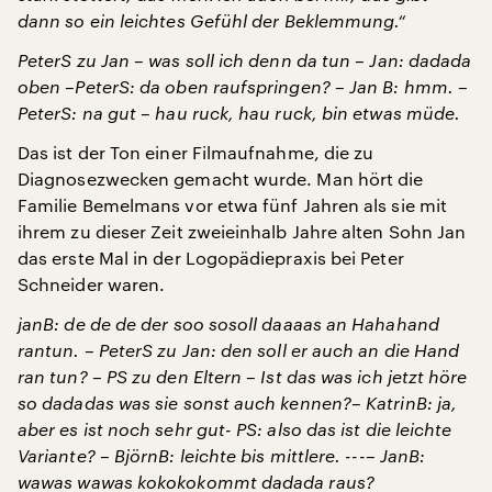
dann so ein leichtes Gefühl der Beklemmung.“
PeterS zu Jan – was soll ich denn da tun – Jan: dadada
oben –PeterS: da oben raufspringen? – Jan B: hmm. –
PeterS: na gut – hau ruck, hau ruck, bin etwas müde.
Das ist der Ton einer Filmaufnahme, die zu
Diagnosezwecken gemacht wurde. Man hört die
Familie Bemelmans vor etwa fünf Jahren als sie mit
ihrem zu dieser Zeit zweieinhalb Jahre alten Sohn Jan
das erste Mal in der Logopädiepraxis bei Peter
Schneider waren.
janB: de de de der soo sosoll daaaas an Hahahand
rantun. – PeterS zu Jan: den soll er auch an die Hand
ran tun? – PS zu den Eltern – Ist das was ich jetzt höre
so dadadas was sie sonst auch kennen?– KatrinB: ja,
aber es ist noch sehr gut- PS: also das ist die leichte
Variante? – BjörnB: leichte bis mittlere. ---– JanB:
wawas wawas kokokokommt dadada raus?