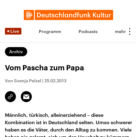
Live
Programm
Podcasts
Archiv
Vom Pascha zum Papa
Von Svenja Pelzel
|
25.02.2013
Email
Link
kopieren/teilen
Männlich, türkisch, alleinerziehend – diese
Kombination ist in Deutschland selten. Umso schwerer
haben es die Väter, durch den Alltag zu kommen. Viele
haben nie gelernt, sich um den Haushalt zu kümmern