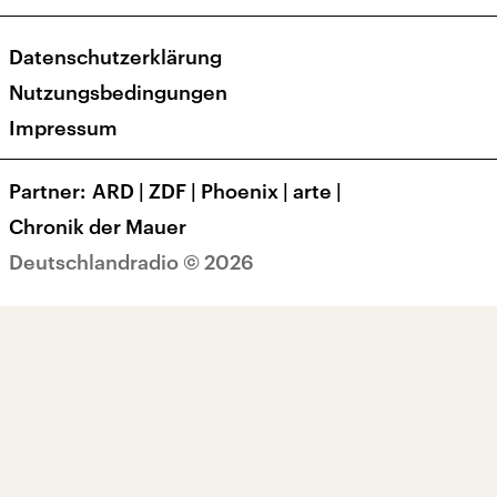
Newsletter
Social Media
Deutschlandradio
RSS
Datenschutzerklärung
Presse
Veranstaltungen
Nutzungsbedingungen
Karriere
Impressum
Transparenz
Korrekturen und Richtigstellungen
Partner
ARD
|
ZDF
|
Phoenix
|
arte
|
Barrierefreiheit
Chronik der Mauer
Deutschlandradio © 2026