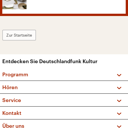
Zur Startseite
Entdecken Sie Deutschlandfunk Kultur
Programm
Vorschau und Rückschau
Hören
Sendungen und Podcasts
Livestream
Service
Musikliste
Frequenzen (UKW + DAB+)
FAQ
Kontakt
Kakadu – Das Kinderprogramm
Apps
Archiv
Hörerservice
Über uns