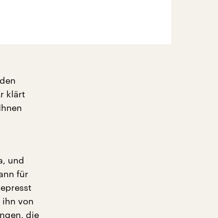
 den
 klärt
 Ihnen
a, und
ann für
gepresst
 ihn von
ungen, die