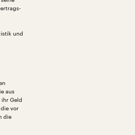
ertrags-
gistik und
en
ie aus
 ihr Geld
 die vor
n die