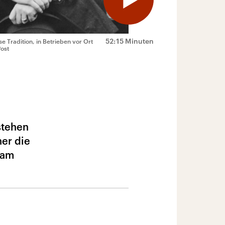
52:15 Minuten
e Tradition, in Betrieben vor Ort
Post
stehen
her die
 am