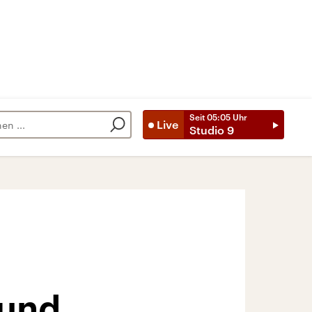
Seit
05:05
Uhr
Live
Studio 9
 und