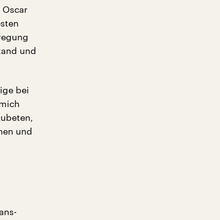
t Oscar
esten
ewegung
stand und
ige bei
 mich
zubeten,
chen und
Jans-