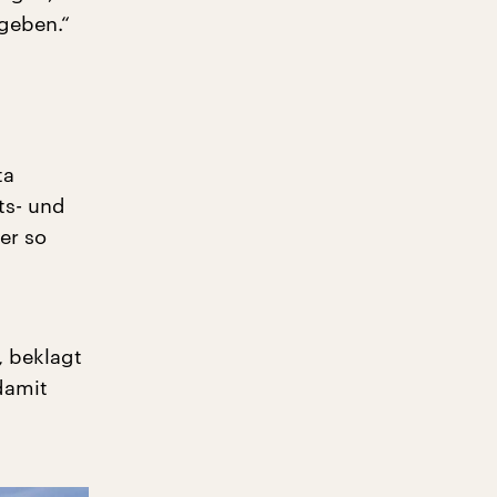
 geben.“
ta
ts- und
er so
, beklagt
damit