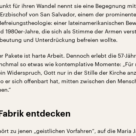
nkt für ihren Wandel nennt sie eine Begegnung mi
rzbischof von San Salvador, einem der prominent
 Befreiungstheologie: einer lateinamerikanischen B
nd 1980er-Jahre, die sich als Stimme der Armen ver
beutung und Unterdrückung befreien wollte.
 Pakete ist harte Arbeit. Dennoch erlebt die 57-Jähr
nchmal so etwas wie kontemplative Momente: „Für
in Widerspruch, Gott nur in der Stille der Kirche an
o er sich offenbart hat, mitten zwischen den Mens
en.“
 Fabrik entdecken
hört zu jenen „geistlichen Vorfahren“, auf die Maria 