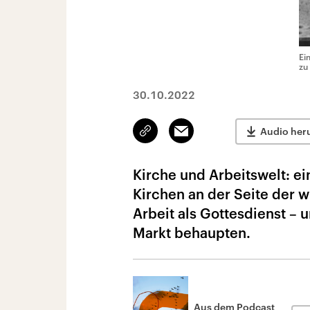
Ei
zu
30.10.2022
Link
Email
Audio her
kopieren/teilen
Kirche und Arbeitswelt: e
Kirchen an der Seite der w
Arbeit als Gottesdienst – 
Markt behaupten.
Aus dem Podcast