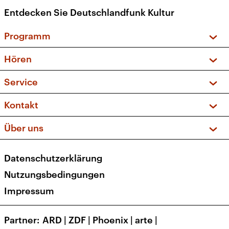
Entdecken Sie Deutschlandfunk Kultur
Programm
Vorschau und Rückschau
Hören
Sendungen und Podcasts
Livestream
Service
Musikliste
Frequenzen (UKW + DAB+)
FAQ
Kontakt
Kakadu – Das Kinderprogramm
Apps
Archiv
Hörerservice
Über uns
Newsletter
Social Media
Deutschlandradio
RSS
Datenschutzerklärung
Presse
Veranstaltungen
Nutzungsbedingungen
Karriere
Impressum
Transparenz
Korrekturen und Richtigstellungen
Partner
ARD
|
ZDF
|
Phoenix
|
arte
|
Barrierefreiheit