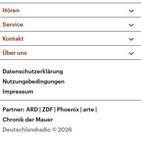
Vorschau und Rückschau
Hören
Sendungen und Podcasts
Livestream
Service
Musikliste
Frequenzen (UKW + DAB+)
FAQ
Kontakt
Kakadu – Das Kinderprogramm
Apps
Archiv
Hörerservice
Über uns
Newsletter
Social Media
Deutschlandradio
RSS
Datenschutzerklärung
Presse
Veranstaltungen
Nutzungsbedingungen
Karriere
Impressum
Transparenz
Korrekturen und Richtigstellungen
Partner
ARD
|
ZDF
|
Phoenix
|
arte
|
Barrierefreiheit
Chronik der Mauer
Deutschlandradio © 2026