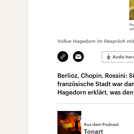
Pa
Ja
Volker Hagedorn im Gespräch mi
Link
Email
Audio her
kopieren/teilen
Berlioz, Chopin, Rossini: Si
französische Stadt war dam
Hagedorn erklärt, was den
Aus dem Podcast
Tonart