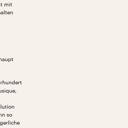
t mit
alten
rhaupt
hrhundert
usique,
lution
ann so
gerliche