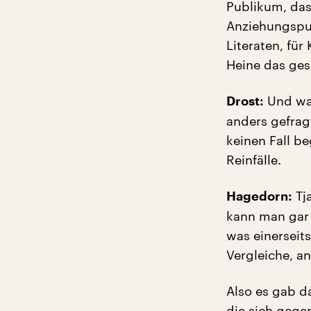
Publikum, das 
Anziehungspun
Literaten, fü
Heine das gesa
Und was
Drost:
anders gefrag
keinen Fall be
Reinfälle.
Tja
Hagedorn:
kann man gar n
was einerseit
Vergleiche, an
Also es gab d
die sich gege