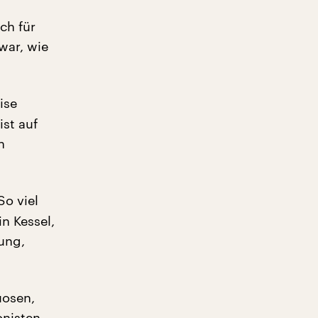
ch für
war, wie
ise
ist auf
n
So viel
in Kessel,
ung,
uosen,
onisten