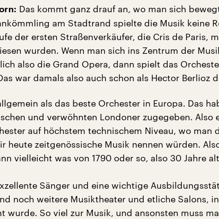
Das kommt ganz drauf an, wo man sich bewegt
orn:
ankömmling am Stadtrand spielte die Musik keine Ro
fe der ersten Straßenverkäufer, die Cris de Paris, 
iesen wurden. Wenn man sich ins Zentrum der Musi
lich also die Grand Opera, dann spielt das Orcheste
 Das war damals also auch schon als Hector Berlioz 
 allgemein als das beste Orchester in Europa. Das h
itischen und verwöhnten Londoner zugegeben. Also 
chester auf höchstem technischem Niveau, wo man 
wir heute zeitgenössische Musik nennen würden. Als
nn vielleicht was von 1790 oder so, also 30 Jahre al
zellente Sänger und eine wichtige Ausbildungsstät
nd noch weitere Musiktheater und etliche Salons, i
 wurde. So viel zur Musik, und ansonsten muss ma