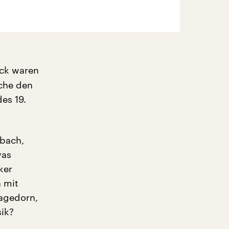
ock waren
oche den
es 19.
nbach,
was
ker
 mit
Hagedorn,
ik?