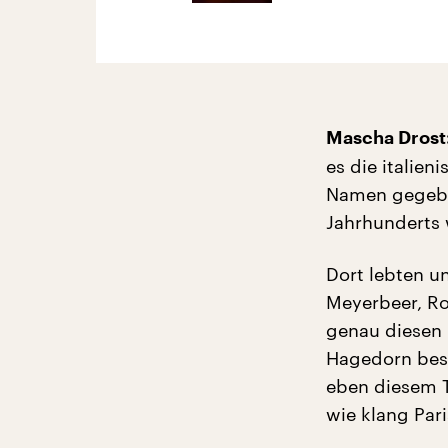
Mascha Drost
es die italie
Namen gegeben
Jahrhunderts 
Dort lebten u
Meyerbeer, Ros
genau diesen 
Hagedorn besp
eben diesem Ti
wie klang Par