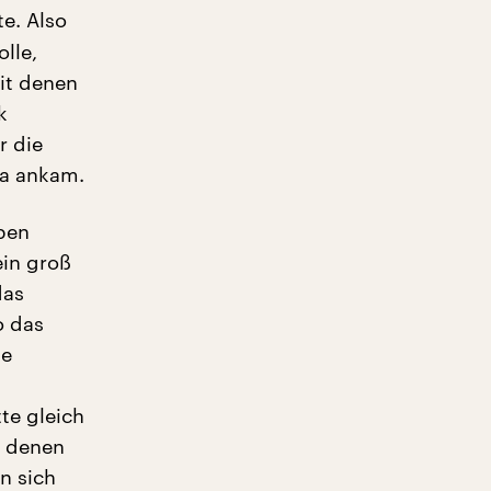
e. Also
lle,
mit denen
k
r die
da ankam.
aben
ein groß
das
o das
te
te gleich
n denen
n sich