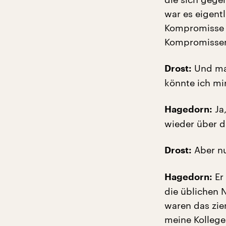
war es eigent
Kompromisse z
Kompromissen,
Und man
Drost:
könnte ich mir
Ja,
Hagedorn:
wieder über d
Aber nu
Drost:
Er 
Hagedorn:
die üblichen N
waren das zie
meine Kollege