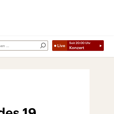
Seit
20:00
Uhr
Live
Konzert
des 19.