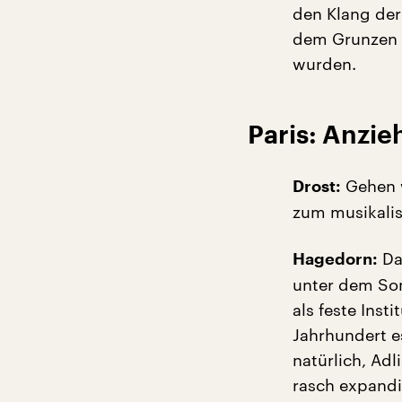
den Klang der
dem Grunzen v
wurden.
Paris: Anzie
Gehen w
Drost:
zum musikali
Da
Hagedorn:
unter dem Son
als feste Inst
Jahrhundert e
natürlich, Adl
rasch expandi