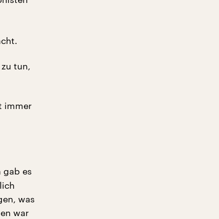
cht.
zu tun,
at immer
h gab es
lich
gen, was
nen war