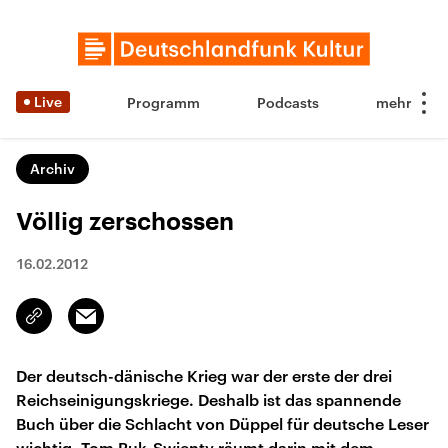
Live
Programm
Podcasts
Archiv
Völlig zerschossen
16.02.2012
Email
Link
kopieren/teilen
Der deutsch-dänische Krieg war der erste der drei
Reichseinigungskriege. Deshalb ist das spannende
Buch über die Schlacht von Düppel für deutsche Leser
wichtig. Tom Buk-Swienty räumt darin mit dem