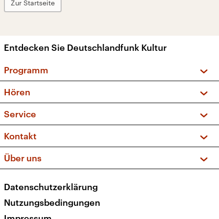
Zur Startseite
Entdecken Sie Deutschlandfunk Kultur
Programm
Vorschau und Rückschau
Hören
Sendungen und Podcasts
Livestream
Service
Musikliste
Frequenzen (UKW + DAB+)
FAQ
Kontakt
Kakadu – Das Kinderprogramm
Apps
Archiv
Hörerservice
Über uns
Newsletter
Social Media
Deutschlandradio
RSS
Datenschutzerklärung
Presse
Veranstaltungen
Nutzungsbedingungen
Karriere
Impressum