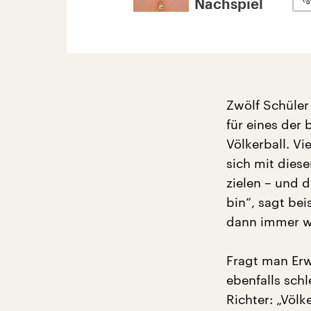
Nachspiel
Zwölf Schüler
für eines der
Völkerball. Vi
sich mit dies
zielen – und 
bin“, sagt bei
dann immer w
Fragt man Erw
ebenfalls sch
Richter: „Völk