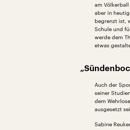
am Völkerball 
aber in heutig
begrenzt ist,
Schule und für
werde dem The
etwas gestalte
„Sündenboc
Auch der Spor
seiner Studi
dem Wehrlose
ausgesetzt se
Sabine Reuker 