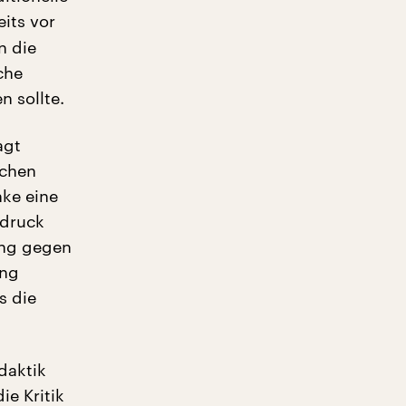
eits
vor
n die
che
 sollte.
agt
schen
nke eine
ndruck
ung gegen
ung
s die
daktik
ie Kritik