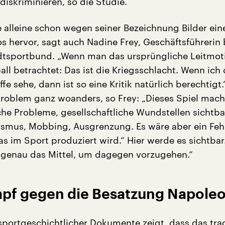
diskriminieren, so die Studie.
fe alleine schon wegen seiner Bezeichnung Bilder ein
os hervor, sagt auch Nadine Frey, Geschäftsführerin
tsportbund. „Wenn man das ursprüngliche Leitmot
all betrachtet: Das ist die Kriegsschlacht. Wenn ich 
ffe sehe, dann ist so eine Kritik natürlich berechtigt.
 Problem ganz woanders, so Frey: „Dieses Spiel mach
iche Probleme, gesellschaftliche Wundstellen sichtba
ismus, Mobbing, Ausgrenzung. Es wäre aber ein Feh
as im Sport produziert wird.“ Hier werde es sichtbar
t genau das Mittel, um dagegen vorzugehen.“
mpf gegen die Besatzung Napole
portgeschichtlicher Dokumente zeigt, dass das trad