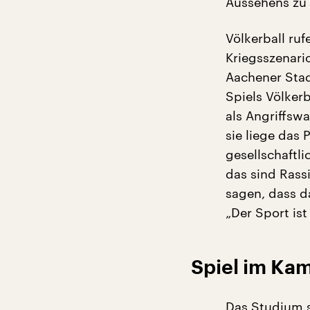
Aussehens zu 
Völkerball ru
Kriegsszenari
Aachener Stad
Spiels Völkerb
als Angriffswa
sie liege das
gesellschaftl
das sind Rass
sagen, dass d
„Der Sport is
Spiel im Ka
Das Studium s