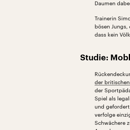
Daumen dabei v
Trainerin Sim
bösen Jungs, 
dass kein Völ
Studie: Mobb
Rückendeckung
der britische
der Sportpäda
Spiel als leg
und gefordert,
verfolge einzi
Schwächere z