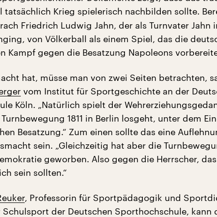
l tatsächlich Krieg spielerisch nachbilden sollte. Ber
ach Friedrich Ludwig Jahn, der als Turnvater Jahn i
nging, von Völkerball als einem Spiel, das die deuts
n Kampf gegen die Besatzung Napoleons vorbereiten
cht hat, müsse man von zwei Seiten betrachten, s
erger
vom Institut für Sportgeschichte an der Deut
le Köln. „Natürlich spielt der Wehrerziehungsgeda
ie Turnbewegung 1811 in Berlin losgeht, unter dem Ei
chen Besatzung.“ Zum einen sollte das eine Auflehn
smacht sein. „Gleichzeitig hat aber die Turnbeweg
Demokratie geworben. Also gegen die Herrscher, das
h sein sollten.“
Reuker
, Professorin für Sportpädagogik und Sportdi
ür Schulsport der Deutschen Sporthochschule, kann d