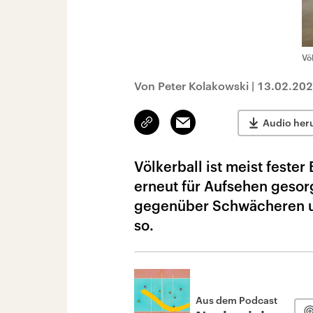
Vö
Von Peter Kolakowski
|
13.02.20
Link
Email
Audio her
kopieren/teilen
Völkerball ist meist fester
erneut für Aufsehen gesorg
gegenüber Schwächeren und
so.
Aus dem Podcast