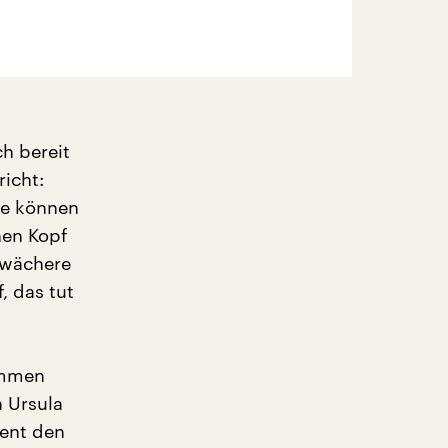
h bereit
richt:
lle können
nen Kopf
hwächere
, das tut
ommen
n Ursula
nent den