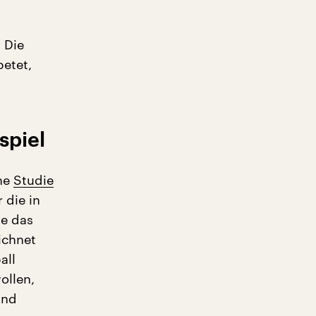
 Die
betet,
spiel
ine
Studie
 die in
te das
ichnet
all
ollen,
und