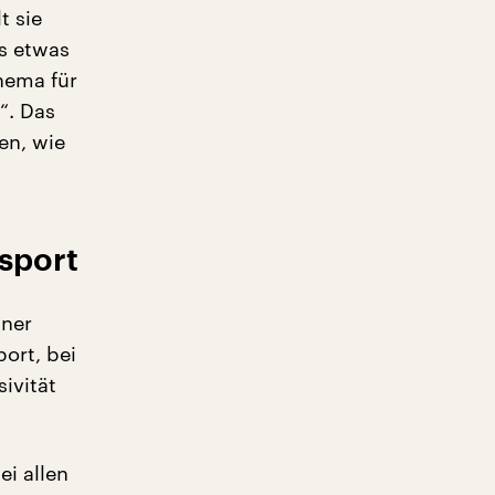
t sie
es etwas
hema für
“. Das
en, wie
sport
iner
ort, bei
ivität
ei allen