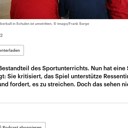
lkerball in Schulen ist umstritten.
© imago/Frank Sorge
22
unterladen
 Bestandteil des Sportunterrichts. Nun hat eine
t: Sie kritisiert, das Spiel unterstütze Ressent
 fordert, es zu streichen. Doch das sehen nic
Podcast abonnieren