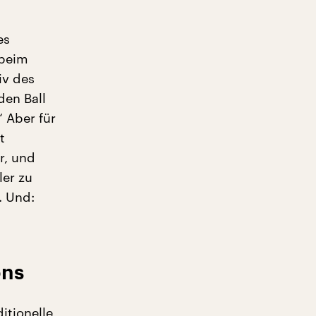
es
 beim
iv des
den Ball
“ Aber für
t
r, und
ler zu
. Und:
ons
itionelle