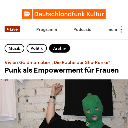
Live
Programm
Podcasts
Musik
Politik
Archiv
Vivien Goldman über „Die Rache der She-Punks“
Punk als Empowerment für Frauen