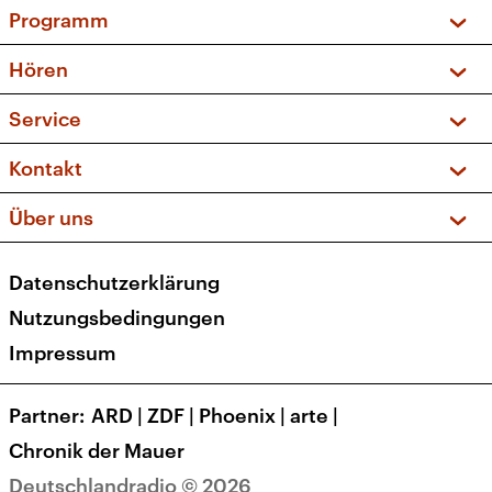
Programm
Vorschau und Rückschau
Hören
Sendungen und Podcasts
Livestream
Service
Musikliste
Frequenzen (UKW + DAB+)
FAQ
Kontakt
Kakadu – Das Kinderprogramm
Apps
Archiv
Hörerservice
Über uns
Newsletter
Social Media
Deutschlandradio
RSS
Datenschutzerklärung
Presse
Veranstaltungen
Nutzungsbedingungen
Karriere
Impressum
Transparenz
Korrekturen und Richtigstellungen
Partner
ARD
|
ZDF
|
Phoenix
|
arte
|
Barrierefreiheit
Chronik der Mauer
Deutschlandradio © 2026