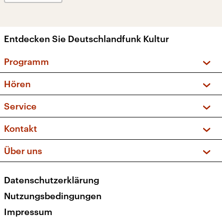
Entdecken Sie Deutschlandfunk Kultur
Programm
Vorschau und Rückschau
Hören
Sendungen und Podcasts
Livestream
Service
Musikliste
Frequenzen (UKW + DAB+)
FAQ
Kontakt
Kakadu – Das Kinderprogramm
Apps
Archiv
Hörerservice
Über uns
Newsletter
Social Media
Deutschlandradio
RSS
Datenschutzerklärung
Presse
Veranstaltungen
Nutzungsbedingungen
Karriere
Impressum
Transparenz